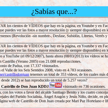
¿Sabías que...?
R los cientos de VÍDEOS que hay en la página, en Youtube y en Faceb
 que puedes ver las fotos a mayor resolución (y siempre disponibles) en
enemos (Revolución -sin nombre-, Desfase, Subidón, Litretas, Verrés 
R los cientos de VÍDEOS que hay en la página, en Youtube y en Faceb
 que puedes ver las fotos a mayor resolución (y siempre disponibles) en
o a YouTube (el 09/12/2007), hasta ahora (08/03/2013) los vídeos se 
en Castrillo (Verano 2005) con 21.088 reproducciones.
tonio de Padua, con 17.337 visionados.
ta el Valle de los Seis Sentidos 2008, visto en 4.783 ocasiones.
ser/castrillodonjuan
tenemos un total de 353 vídeos, de los cuales más 
 desde 2012) se han reproducido un total de 5.257 veces?
. Castrillo de Don Juan KDDJ
visionado en 736 ocasiones.
 con los votos a favor del alcalde Santiago Benito y los cuatro conceja
jales del Partido Socialista, Ángel Aragón y Jesús Niño, decide, en pl
la página web de Castrillo de Don Juan creada por Mari Paz Hortelano e