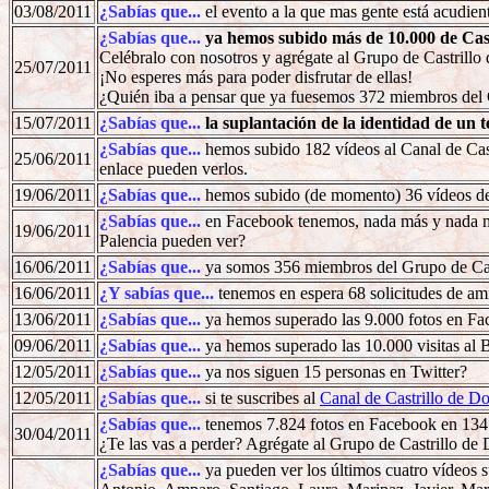
03/08/2011
¿Sabías que...
el evento a la que mas gente está acudien
¿Sabías que...
ya hemos subido más de 10.000 de Cas
Celébralo con nosotros y agrégate al Grupo de Castrill
25/07/2011
¡No esperes más para poder disfrutar de ellas!
¿Quién iba a pensar que ya fuesemos 372 miembros del
15/07/2011
¿Sabías que...
la suplantación de la identidad de un t
¿Sabías que...
hemos subido 182 vídeos al Canal de Cast
25/06/2011
enlace pueden verlos.
19/06/2011
¿Sabías que...
hemos subido (de momento) 36 vídeos de
¿Sabías que...
en Facebook tenemos, nada más y nada me
19/06/2011
Palencia pueden ver?
16/06/2011
¿Sabías que...
ya somos 356 miembros del Grupo de Cast
16/06/2011
¿Y sabías que...
tenemos en espera 68 solicitudes de a
13/06/2011
¿Sabías que...
ya hemos superado las 9.000 fotos en F
09/06/2011
¿Sabías que...
ya hemos superado las 10.000 visitas al 
12/05/2011
¿Sabías que...
ya nos siguen 15 personas en Twitter?
12/05/2011
¿Sabías que...
si te suscribes al
Canal de Castrillo de D
¿Sabías que...
tenemos 7.824 fotos en Facebook en 134 
30/04/2011
¿Te las vas a perder? Agrégate al Grupo de Castrillo de D
¿Sabías que...
ya pueden ver los últimos cuatro vídeos s