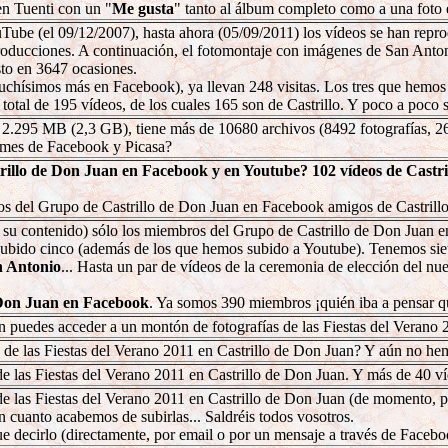
en Tuenti con un "
Me gusta
" tanto al álbum completo como a una foto 
ube (el 09/12/2007), hasta ahora (05/09/2011) los vídeos se han repro
oducciones. A continuación, el fotomontaje con imágenes de San Antoni
isto en 3647 ocasiones.
uchísimos más en Facebook), ya llevan 248 visitas. Los tres que hemos s
 total de 195 vídeos, de los cuales 165 son de Castrillo. Y poco a poc
 de 2.295 MB (2,3 GB), tiene más de 10680 archivos (8492 fotografías, 2
bumes de Facebook y Picasa?
trillo de Don Juan en Facebook y en Youtube? 102 vídeos de Castri
os del Grupo de Castrillo de Don Juan en Facebook amigos de Castrill
su contenido) sólo los miembros del Grupo de Castrillo de Don Juan 
bido cinco (además de los que hemos subido a Youtube). Tenemos siet
n Antonio
... Hasta un par de vídeos de la ceremonia de elección del n
 Don Juan en Facebook
. Ya somos 390 miembros ¡quién iba a pensar qu
n puedes acceder a un montón de fotografías de las Fiestas del Verano 2
de las Fiestas del Verano 2011 en Castrillo de Don Juan? Y aún no he
 las Fiestas del Verano 2011 en Castrillo de Don Juan. Y más de 40 ví
e las Fiestas del Verano 2011 en Castrillo de Don Juan (de momento, 
 en cuanto acabemos de subirlas... Saldréis todos vosotros.
que decirlo (directamente, por email o por un mensaje a través de Facebo