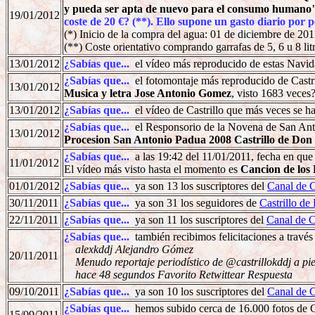
y pueda ser apta de nuevo para el consumo humano
19/01/2012
coste de 20 €? (**). Ello supone un gasto diario por p
(*) Inicio de la compra del agua: 01 de diciembre de 201
(**) Coste orientativo comprando garrafas de 5, 6 u 8 l
13/01/2012
¿Sabías que...
el vídeo más reproducido de estas Navid
¿Sabías que...
el fotomontaje más reproducido de Castril
13/01/2012
Musica y letra Jose Antonio Gomez
, visto 1683 veces
13/01/2012
¿Sabías que...
el vídeo de Castrillo que más veces se ha
¿Sabías que...
el Responsorio de la Novena de San Anto
13/01/2012
Procesion San Antonio Padua 2008 Castrillo de Don
¿Sabías que...
a las 19:42 del 11/01/2011, fecha en que
11/01/2012
El vídeo más visto hasta el momento es
Cancion de los
01/01/2012
¿Sabías que...
ya son 13 los suscriptores del
Canal de C
30/11/2011
¿Sabías que...
ya son 31 los seguidores de
Castrillo de
22/11/2011
¿Sabías que...
ya son 11 los suscriptores del
Canal de C
¿Sabías que...
también recibimos felicitaciones a través
alexkddj Alejandro Gómez
20/11/2011
Menudo reportaje periodístico de @castrillokddj a pie 
hace 48 segundos Favorito Retwittear Respuesta
09/10/2011
¿Sabías que...
ya son 10 los suscriptores del
Canal de C
¿Sabías que...
hemos subido cerca de 16.000 fotos de C
15/09/2011