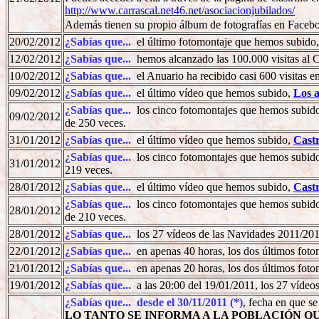
http://www.carrascal.net46.net/asociacionjubilados/
Además tienen su propio álbum de fotografías en Faceb
20/02/2012
¿Sabías que...
el último fotomontaje que hemos subido
12/02/2012
¿Sabías que...
hemos alcanzado las 100.000 visitas al 
10/02/2012
¿Sabías que...
el Anuario ha recibido casi 600 visitas en
09/02/2012
¿Sabías que...
el último vídeo que hemos subido,
Los a
¿Sabías que...
los cinco fotomontajes que hemos subido 
09/02/2012
de 250 veces.
31/01/2012
¿Sabías que...
el último vídeo que hemos subido,
Castr
¿Sabías que...
los cinco fotomontajes que hemos subido 
31/01/2012
219 veces.
28/01/2012
¿Sabías que...
el último vídeo que hemos subido,
Castr
¿Sabías que...
los cinco fotomontajes que hemos subido 
28/01/2012
de 210 veces.
28/01/2012
¿Sabías que...
los 27 vídeos de las Navidades 2011/201
22/01/2012
¿Sabías que...
en apenas 40 horas, los dos últimos fot
21/01/2012
¿Sabías que...
en apenas 20 horas, los dos últimos fot
19/01/2012
¿Sabías que...
a las 20:00 del 19/01/2011, los 27 víde
¿Sabías que... desde el 30/11/2011 (*)
, fecha en que s
LO TANTO SE INFORMA A LA POBLACIÓN QUE S