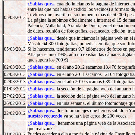
¿Sabías que...
cuando iniciamos la página de internet e
entre las que nos habías cedido los vecinos) a formato dig
Tuvimos que invertir en su momento más de 50.000 peset
05/03/2013
La página la subimos oficialmente a internet el 15 de ma
Palencia, Valladolid, Aranda de Duero, en el departament
de datos, reunión de fotografías, escaneado, edición, tra
¿Sabías que...
desde que iniciamos la página web en el
Más de 64.300 fotografías, ponedlas en fila, que son fot
05/03/2013
Si lo hacemos, tendríamos 9,7 kilómetros de fotos en pap
Allá por el año 1998, aún no existían las cámaras digita
que supera los 700 €)
02/03/2013
¿Sabías que...
en el año 2012 sacamos 13.476 fotografí
02/03/2013
¿Sabías que...
en el año 2011 sacamos 12164 fotografía
02/03/2013
¿Sabías que...
en el año 2010 sacamos 6392 fotografías
01/03/2012
¿Sabías que...
la sección de la página web del anuario 
27/02/2012
¿Sabías que...
la sección de la página web del anuario 
26/02/2012
¿Sabías que...
en una semana, el último fotomontaje q
¿Sabías que...
los fotomontajes que hemos subido a Yo
22/02/2012
nuestro recuerdo
ya se ha visto cerca de 200 veces.
¿Sabías que...
ltenemos una página web de la Asociación
que realizan?
Puedes acceder a ella a través de la página de Castrillo 
21/02/2012