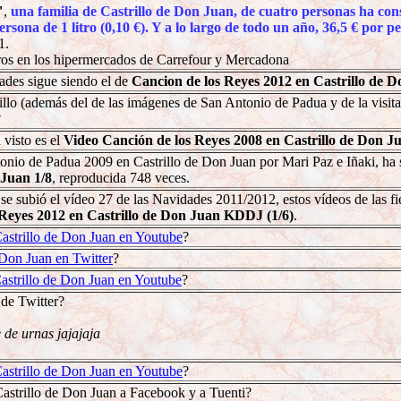
"
,
una familia de Castrillo de Don Juan, de cuatro personas ha co
ersona de 1 litro (0,10 €). Y a lo largo de todo un año, 36,5 € por p
1.
itros en los hipermercados de Carrefour y Mercadona
ades sigue siendo el de
Cancion de los Reyes 2012 en Castrillo de 
lo (además del de las imágenes de San Antonio de Padua y de la visita a
?
 visto es el
Video Canción de los Reyes 2008 en Castrillo de Don J
nio de Padua 2009 en Castrillo de Don Juan por Mari Paz e Iñaki, ha s
 Juan 1/8
, reproducida 748 veces.
 se subió el vídeo 27 de las Navidades 2011/2012, estos vídeos de las f
 Reyes 2012 en Castrillo de Don Juan KDDJ (1/6)
.
astrillo de Don Juan en Youtube
?
 Don Juan en Twitter
?
astrillo de Don Juan en Youtube
?
 de Twitter?
de urnas jajajaja
astrillo de Don Juan en Youtube
?
astrillo de Don Juan a Facebook y a Tuenti?