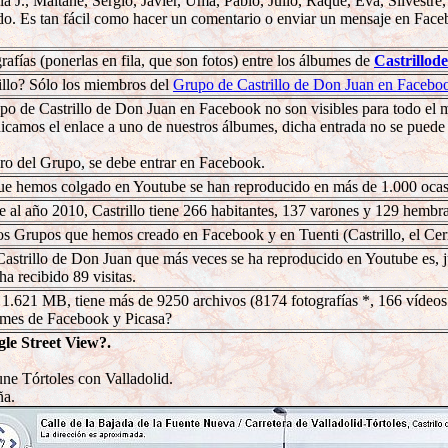
 J., Maitane, Sergio, Javier, Uma, Pablo, Julio, Raque, Eva, Silvestre,
ado. Es tan fácil como hacer un comentario o enviar un mensaje en Face
fías (ponerlas en fila, que son fotos) entre los álbumes de
Castrillod
llo? Sólo los miembros del
Grupo de Castrillo de Don Juan en Facebo
po de Castrillo de Don Juan en Facebook no son visibles para todo el 
icamos el enlace a uno de nuestros álbumes, dicha entrada no se puede 
ro del Grupo, se debe entrar en Facebook.
que hemos colgado en Youtube se han reproducido en más de 1.000 oca
 al año 2010, Castrillo tiene 266 habitantes, 137 varones y 129 hembr
os Grupos que hemos creado en Facebook y en Tuenti (Castrillo, el Cer
Castrillo de Don Juan que más veces se ha reproducido en Youtube es,
ha recibido 89 visitas.
de 1.621 MB, tiene más de 9250 archivos (8174 fotografías *, 166 vídeo
bumes de Facebook y Picasa?
le Street View?.
une Tórtoles con Valladolid.
ña.