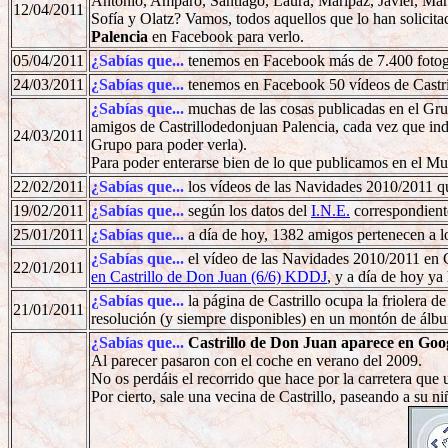
Antonio, Amparo, Santiago, Laura, Maripaz, Javier, María
12/04/2011
Sofía y Olatz? Vamos, todos aquellos que lo han solicit
Palencia
en Facebook para verlo.
05/04/2011
¿Sabías que...
tenemos en Facebook más de 7.400 fotogra
24/03/2011
¿Sabías que...
tenemos en Facebook 50 vídeos de Castri
¿Sabías que...
muchas de las cosas publicadas en el Gru
amigos de Castrillodedonjuan Palencia, cada vez que ind
24/03/2011
Grupo para poder verla).
Para poder enterarse bien de lo que publicamos en el Mu
22/02/2011
¿Sabías que...
los vídeos de las Navidades 2010/2011 
19/02/2011
¿Sabías que...
según los datos del
I.N.E.
correspondiente
25/01/2011
¿Sabías que...
a día de hoy, 1382 amigos pertenecen a l
¿Sabías que...
el vídeo de las Navidades 2010/2011 en 
22/01/2011
en Castrillo de Don Juan (6/6) KDDJ
, y a día de hoy ya 
¿Sabías que...
la página de Castrillo ocupa la friolera 
21/01/2011
resolución (y siempre disponibles) en un montón de ál
¿Sabías que...
Castrillo de Don Juan aparece en Goog
Al parecer pasaron con el coche en verano del 2009.
No os perdáis el recorrido que hace por la carretera que 
Por cierto, sale una vecina de Castrillo, paseando a su ni