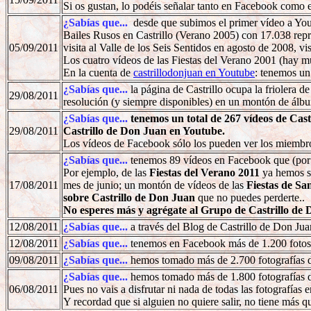
Si os gustan, lo podéis señalar tanto en Facebook como 
¿Sabías que...
desde que subimos el primer vídeo a YouT
Bailes Rusos en Castrillo (Verano 2005) con 17.038 repr
05/09/2011
visita al Valle de los Seis Sentidos en agosto de 2008, v
Los cuatro vídeos de las Fiestas del Verano 2001 (hay m
En la cuenta de
castrillodonjuan en Youtube
: tenemos un
¿Sabías que...
la página de Castrillo ocupa la friolera
29/08/2011
resolución (y siempre disponibles) en un montón de ál
¿Sabías que...
tenemos un total de 267 vídeos de Cas
29/08/2011
Castrillo de Don Juan en Youtube.
Los vídeos de Facebook sólo los pueden ver los miembr
¿Sabías que...
tenemos 89 vídeos en Facebook que (por 
Por ejemplo, de las
Fiestas del Verano 2011
ya hemos su
17/08/2011
mes de junio; un montón de vídeos de las
Fiestas de Sa
sobre Castrillo de Don Juan
que no puedes perderte..
No esperes más y agrégate al Grupo de Castrillo de
12/08/2011
¿Sabías que...
a través del Blog de Castrillo de Don Jua
12/08/2011
¿Sabías que...
tenemos en Facebook más de 1.200 fotos 
09/08/2011
¿Sabías que...
hemos tomado más de 2.700 fotografías de
¿Sabías que...
hemos tomado más de 1.800 fotografías d
06/08/2011
Pues no vais a disfrutar ni nada de todas las fotografías
Y recordad que si alguien no quiere salir, no tiene más 