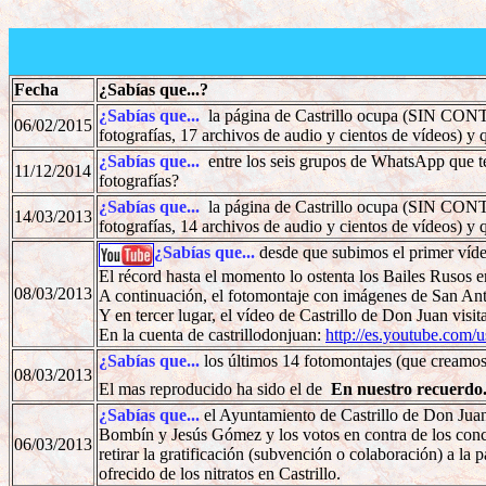
Fecha
¿Sabías que...?
¿Sabías que...
la página de Castrillo ocupa (SIN CONTA
06/02/2015
fotografías, 17 archivos de audio y cientos de vídeos) y
¿Sabías que...
entre los seis grupos de WhatsApp que t
11/12/2014
fotografías?
¿Sabías que...
la página de Castrillo ocupa (SIN CONTA
14/03/2013
fotografías, 14 archivos de audio y cientos de vídeos) y
¿Sabías que...
desde que subimos el primer víde
El récord hasta el momento lo ostenta los Bailes Rusos 
08/03/2013
A continuación, el fotomontaje con imágenes de San An
Y en tercer lugar, el vídeo de Castrillo de Don Juan visi
En la cuenta de castrillodonjuan:
http://es.youtube.com/u
¿Sabías que...
los últimos 14 fotomontajes (que creamos
08/03/2013
El mas reproducido ha sido el de
En nuestro recuerdo
¿Sabías que...
el Ayuntamiento de Castrillo de Don Juan,
Bombín y Jesús Gómez y los votos en contra de los conce
06/03/2013
retirar la gratificación (subvención o colaboración) a 
ofrecido de los nitratos en Castrillo.