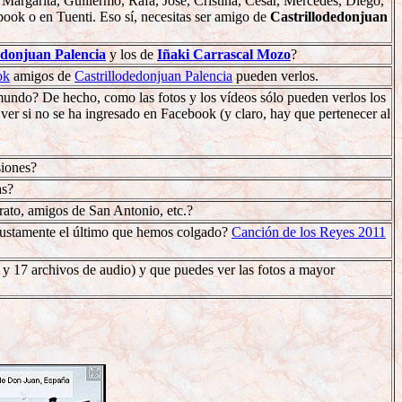
 Margarita, Guillermo, Rafa, José, Cristina, César, Mercedes, Diego,
book o en Tuenti. Eso sí, necesitas ser amigo de
Castrillodedonjuan
edonjuan Palencia
y los de
Iñaki Carrascal Mozo
?
ok
amigos de
Castrillodedonjuan Palencia
pueden verlos.
mundo? De hecho, como las fotos y los vídeos sólo pueden verlos los
ver si no se ha ingresado en Facebook (y claro, hay que pertenecer al
siones?
as?
rato, amigos de San Antonio, etc.?
 justamente el último que hemos colgado?
Canción de los Reyes 2011
s y 17 archivos de audio) y que puedes ver las fotos a mayor