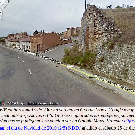
 360° en horizontal y de 290° en vertical en Google Maps. Google reco
 mediante dispositivos GPS. Una vez capturadas las imágenes, se unen
orámicas se publiquen y se puedan ver en Google Maps. [Fuente:
http:
Juan el día de Navidad de 2010 (2/5) KDDJ
añadido el sábado 25 de dic