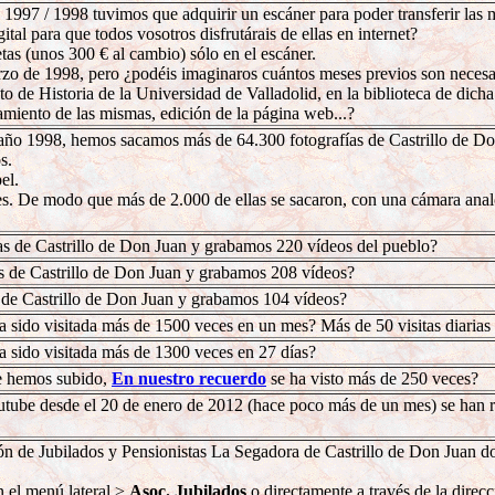
n 1997 / 1998 tuvimos que adquirir un escáner para poder transferir las
ital para que todos vosotros disfrutárais de ellas en internet?
as (unos 300 € al cambio) sólo en el escáner.
rzo de 1998, pero ¿podéis imaginaros cuántos meses previos son necesario
o de Historia de la Universidad de Valladolid, en la biblioteca de dich
tamiento de las mismas, edición de la página web...?
 año 1998, hemos sacamos más de 64.300 fotografías de Castrillo de D
os.
el.
les. De modo que más de 2.000 de ellas se sacaron, con una cámara anal
as de Castrillo de Don Juan y grabamos 220 vídeos del pueblo?
s de Castrillo de Don Juan y grabamos 208 vídeos?
 de Castrillo de Don Juan y grabamos 104 vídeos?
ha sido visitada más de 1500 veces en un mes? Más de 50 visitas diarias
ha sido visitada más de 1300 veces en 27 días?
ue hemos subido,
En nuestro recuerdo
se ha visto más de 250 veces?
utube desde el 20 de enero de 2012 (hace poco más de un mes) se han
 de Jubilados y Pensionistas La Segadora de Castrillo de Don Juan don
en el menú lateral >
Asoc. Jubilados
o directamente a través de la direc