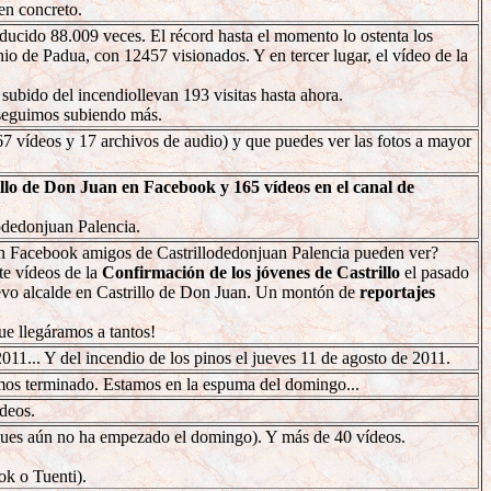
en concreto.
ducido 88.009 veces. El récord hasta el momento lo ostenta los
o de Padua, con 12457 visionados. Y en tercer lugar, el vídeo de la
ubido del incendiollevan 193 visitas hasta ahora.
o seguimos subiendo más.
67 vídeos y 17 archivos de audio) y que puedes ver las fotos a mayor
llo de Don Juan en Facebook y 165 vídeos en el canal de
odedonjuan Palencia.
en Facebook amigos de Castrillodedonjuan Palencia pueden ver?
e vídeos de la
Confirmación de los jóvenes de Castrillo
el pasado
uevo alcalde en Castrillo de Don Juan. Un montón de
reportajes
e llegáramos a tantos!
011... Y del incendio de los pinos el jueves 11 de agosto de 2011.
mos terminado. Estamos en la espuma del domingo...
deos.
pues aún no ha empezado el domingo). Y más de 40 vídeos.
ok o Tuenti).