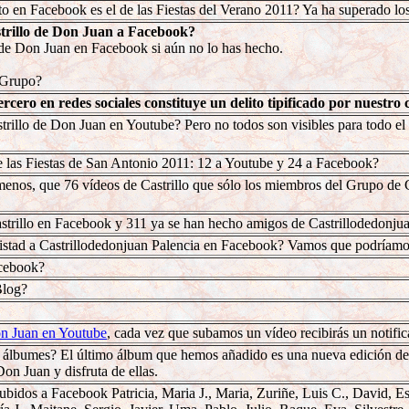
to en Facebook es el de las Fiestas del Verano 2011? Ya ha superado los
trillo de Don Juan a Facebook?
o de Don Juan en Facebook si aún no lo has hecho.
 Grupo?
ercero en redes sociales constituye un delito tipificado por nuestro
rillo de Don Juan en Youtube? Pero no todos son visibles para todo el
 las Fiestas de San Antonio 2011: 12 a Youtube y 24 a Facebook?
nos, que 76 vídeos de Castrillo que sólo los miembros del Grupo de 
rillo en Facebook y 311 ya se han hecho amigos de Castrillodedonjua
mistad a Castrillodedonjuan Palencia en Facebook? Vamos que podríamo
acebook?
Blog?
on Juan en Youtube
, cada vez que subamos un vídeo recibirás un notifica
álbumes? El último álbum que hemos añadido es una nueva edición de 
on Juan y disfruta de ellas.
ubidos a Facebook Patricia, Maria J., Maria, Zuriñe, Luis C., David, Est