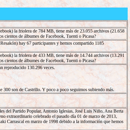
ook) la friolera de 784 MB, tiene más de 23.055 archivos (21.658
 los cientos de álbumes de Facebook, Tuenti o Picasa?
y Resakón) hay 67 participantes y hemos compartido 1185
ook) la friolera de 433 MB, tiene más de 14.744 archivos (13.291
 los cientos de álbumes de Facebook, Tuenti o Picasa?
han reproducido 130.296 veces.
de 300 son de Castrillo. Y poco a poco seguimos subiendo más.
les del Partido Popular, Antonio Iglesias, José Luis Niño, Ana Berta
eno extraordinario celebrado el pasado día 01 de marzo de 2013,
 Iñaki Carrascal en marzo de 1998 debido a la información que hemos