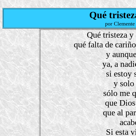
Qué tristez
por Clemente
Qué tristeza y
qué falta de cariñ
y aunque
ya, a nadi
si estoy 
y solo
sólo me q
que Dios
que al pa
acab
Si esta v