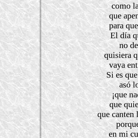
como la
que apen
para que
El día 
no de
quisiera 
vaya en
Si es qu
asó l
¡que na
que quie
que canten 
porque
en mi cu